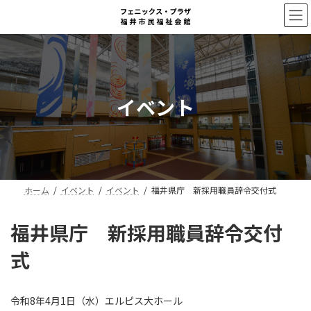
コ
ナ
ン
ビ
テ
ゲ
ン
ー
ツ
シ
へ
ョ
ス
ン
イベント
キ
に
ッ
移
プ
動
ホーム
イベント
イベント
福井県庁 新採用職員辞令交付式
福井県庁 新採用職員辞令交付
式
令和8年4月1日（水）エルピス大ホール