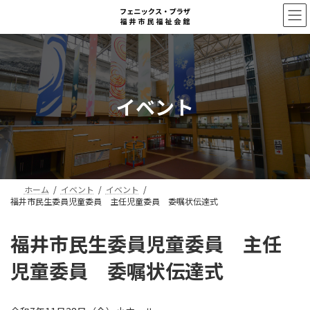
コ
ナ
ン
ビ
テ
ゲ
ン
ー
ツ
シ
へ
ョ
ス
ン
イベント
キ
に
ッ
移
プ
動
ホーム
イベント
イベント
福井市民生委員児童委員 主任児童委員 委嘱状伝達式
福井市民生委員児童委員 主任
児童委員 委嘱状伝達式